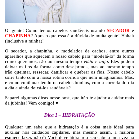
Oi gente! Como ter os cabelos saudáveis usando
SECADOR
e
CHAPINHA
? Aposto que essa é a dúvida de muita gente! Hahah
(inclusive a minha)!
O secador, a chapinha, o modelador de cachos, entre outros
aparelhos que aquecem o nosso cabelo para “modelá-lo” da forma
como queremos, são ao mesmo tempo
vilão e anjo
. Eles podem
deixar os fios da forma como desejarmos, mas ao mesmo tempo
irão queimar, ressecar, danificar e quebrar os fios. Nosso cabelo
sofre tanto com a nossa rotina corrida que nem imaginamos. Mas,
e como continuar tendo os cabelos bonitos, com a correria do dia
a dia e ainda deixá-los saudáveis?
Separei algumas dicas nesse post, que irão te ajudar a cuidar mais
da jubinha! Vem comigo! ♥
Dica 1 – HIDRATAÇÃO
Qualquer um sabe que a hidratação é a coisa mais ideal para
auxiliar nos cuidados capilares, mas mesmo assim, a maioria
esquece fazer, não é? Você deve hidratar o seu cabelo uma vez na