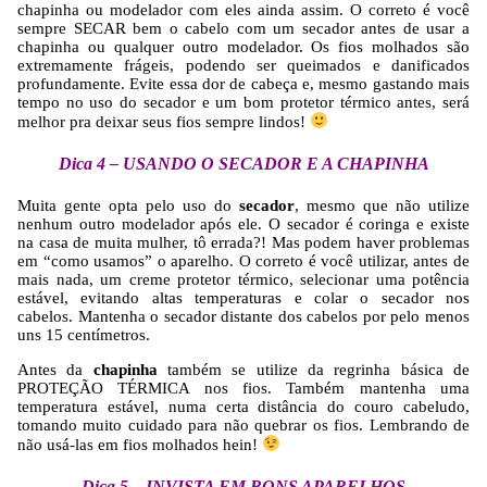
chapinha ou modelador com eles ainda assim. O correto é você
sempre SECAR bem o cabelo com um secador antes de usar a
chapinha ou qualquer outro modelador. Os fios molhados são
extremamente frágeis, podendo ser queimados e danificados
profundamente. Evite essa dor de cabeça e, mesmo gastando mais
tempo no uso do secador e um bom protetor térmico antes, será
melhor pra deixar seus fios sempre lindos!
Dica 4 – USANDO O SECADOR E A CHAPINHA
Muita gente opta pelo uso do
secador
, mesmo que não utilize
nenhum outro modelador após ele. O secador é coringa e existe
na casa de muita mulher, tô errada?! Mas podem haver problemas
em “como usamos” o aparelho. O correto é você utilizar, antes de
mais nada, um creme protetor térmico, selecionar uma potência
estável, evitando altas temperaturas e colar o secador nos
cabelos. Mantenha o secador distante dos cabelos por pelo menos
uns 15 centímetros.
Antes da
chapinha
também se utilize da regrinha básica de
PROTEÇÃO TÉRMICA nos fios. Também mantenha uma
temperatura estável, numa certa distância do couro cabeludo,
tomando muito cuidado para não quebrar os fios. Lembrando de
não usá-las em fios molhados hein!
Dica 5 – INVISTA EM BONS APARELHOS