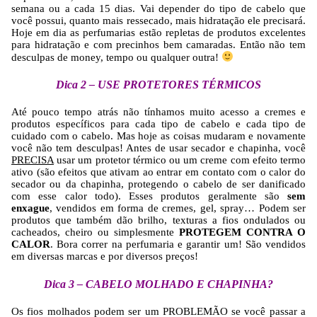
semana ou a cada 15 dias. Vai depender do tipo de cabelo que
você possui, quanto mais ressecado, mais hidratação ele precisará.
Hoje em dia as perfumarias estão repletas de produtos excelentes
para hidratação e com precinhos bem camaradas. Então não tem
desculpas de money, tempo ou qualquer outra!
Dica 2 – USE PROTETORES TÉRMICOS
Até pouco tempo atrás não tínhamos muito acesso a cremes e
produtos específicos para cada tipo de cabelo e cada tipo de
cuidado com o cabelo. Mas hoje as coisas mudaram e novamente
você não tem desculpas! Antes de usar secador e chapinha, você
PRECISA
usar um protetor térmico ou um creme com efeito termo
ativo (são efeitos que ativam ao entrar em contato com o calor do
secador ou da chapinha, protegendo o cabelo de ser danificado
com esse calor todo). Esses produtos geralmente são
sem
enxague
, vendidos em forma de cremes, gel, spray… Podem ser
produtos que também dão brilho, texturas a fios ondulados ou
cacheados, cheiro ou simplesmente
PROTEGEM CONTRA O
CALOR
. Bora correr na perfumaria e garantir um! São vendidos
em diversas marcas e por diversos preços!
Dica 3 – CABELO MOLHADO E CHAPINHA?
Os fios molhados podem ser um PROBLEMÃO se você passar a