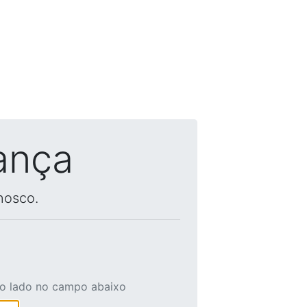
ança
nosco.
ao lado no campo abaixo