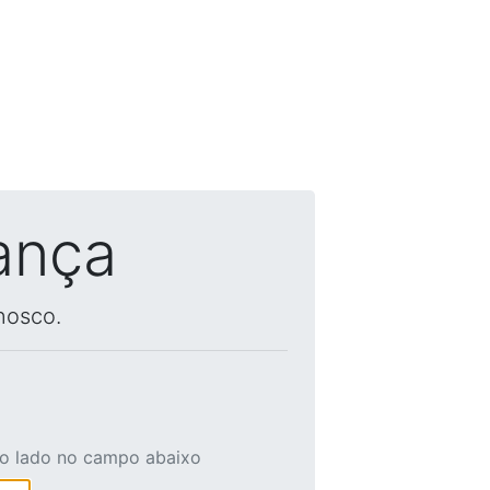
ança
nosco.
ao lado no campo abaixo