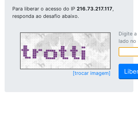
Para liberar o acesso
do IP
216.73.217.117
,
responda ao desafio abaixo.
Digite 
lado no
[trocar imagem]