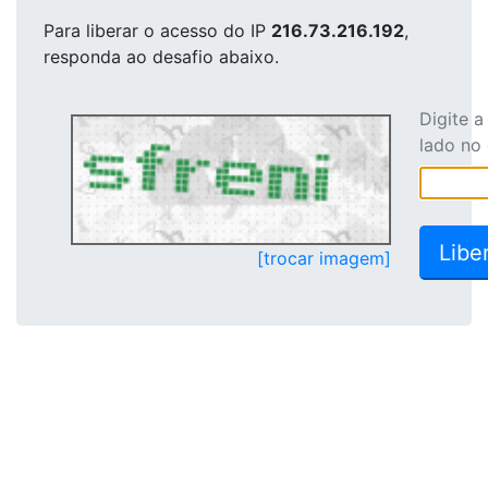
Para liberar o acesso
do IP
216.73.216.192
,
responda ao desafio abaixo.
Digite 
lado no
[trocar imagem]