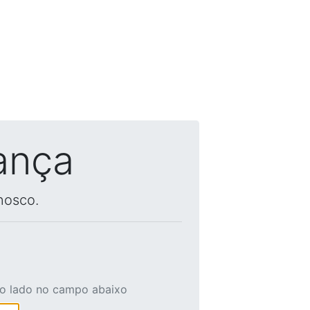
ança
nosco.
ao lado no campo abaixo