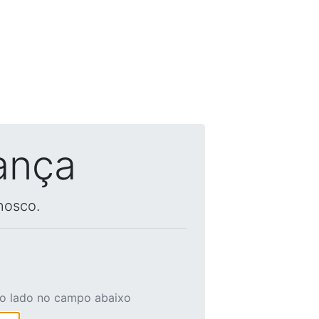
ança
nosco.
ao lado no campo abaixo