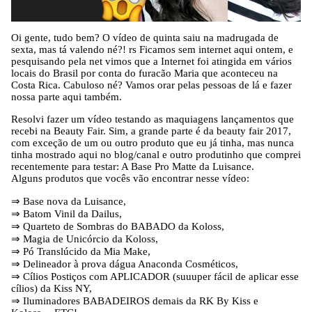
Oi gente, tudo bem? O vídeo de quinta saiu na madrugada de
sexta, mas tá valendo né?! rs Ficamos sem internet aqui ontem, e
pesquisando pela net vimos que a Internet foi atingida em vários
locais do Brasil por conta do furacão Maria que aconteceu na
Costa Rica. Cabuloso né? Vamos orar pelas pessoas de lá e fazer
nossa parte aqui também.
Resolvi fazer um vídeo testando as maquiagens lançamentos que
recebi na Beauty Fair. Sim, a grande parte é da beauty fair 2017,
com exceção de um ou outro produto que eu já tinha, mas nunca
tinha mostrado aqui no blog/canal e outro produtinho que comprei
recentemente para testar: A Base Pro Matte da Luisance.
Alguns produtos que vocês vão encontrar nesse vídeo:
⇒ Base nova da Luisance,
⇒ Batom Vinil da Dailus,
⇒ Quarteto de Sombras do BABADO da Koloss,
⇒ Magia de Unicórcio da Koloss,
⇒ Pó Translúcido da Mia Make,
⇒ Delineador à prova dágua Anaconda Cosméticos,
⇒ Cílios Postiços com APLICADOR (suuuper fácil de aplicar esse
cílios) da Kiss NY,
⇒ Iluminadores BABADEIROS demais da RK By Kiss e