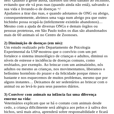
neh! Quando a gente adota, fazemos um bem danado ao bichinho,
evitando que ele vá pras ruas (quando ainda não está), salvando a
sua vida e livrando-o de doenças =/
Ajudamos a tirar das ruas, e quando adotamos de ONG ou abrigo,
consequentemente, abrimos uma vaga num abrigo pra que outro
bichinho possa ocupá-la (infelizmente existirão abandonos)…
Mesmo com a ajuda de diversas ONGs e demais órgãos ou
pessoas protetoras, em São Paulo todos os dias são abandonados
mais de 60 animais só no Centro de Zoonoses.
2) Diminuição de doenças (em nós):
Um estudo realizado pelo Departamento de Psicologia
Experimental da USP mostrou que o convívio com um pet
fortalece o sistema imunológico de crianças e adultos, diminui os
níveis de estresse e incidência de doenças comuns, como
resfriados, por exemplo. Ao brincar com um animalzinho, nós
adultos ou mesmo as crianças, nos movimentamos, liberamos o
belíssimo hormônio do prazer e da felicidade porque rimos o
bastante e nos esquecemos de muitos problemas, mesmo que por
alguns instantes… Deixamos de ser sedentários ao brincar com o
animal ou ao levá-lo para seus passeios diários.
3) Conviver com animais na infância faz uma diferença
enorme na vida:
Veterinários explicam que se há o contato com animais desde
cedo, a criança dificilmente será alérgica aos pelos e à saliva dos
bichos, será mais ativa, aprenderá sobre responsabilidade e ficará