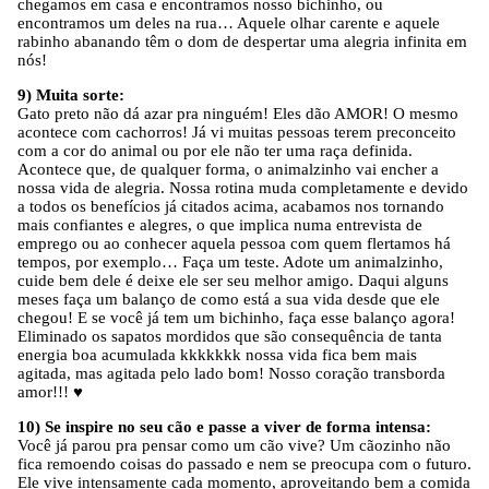
chegamos em casa e encontramos nosso bichinho, ou
encontramos um deles na rua… Aquele olhar carente e aquele
rabinho abanando têm o dom de despertar uma alegria infinita em
nós!
9) Muita sorte:
Gato preto não dá azar pra ninguém! Eles dão AMOR! O mesmo
acontece com cachorros! Já vi muitas pessoas terem preconceito
com a cor do animal ou por ele não ter uma raça definida.
Acontece que, de qualquer forma, o animalzinho vai encher a
nossa vida de alegria. Nossa rotina muda completamente e devido
a todos os benefícios já citados acima, acabamos nos tornando
mais confiantes e alegres, o que implica numa entrevista de
emprego ou ao conhecer aquela pessoa com quem flertamos há
tempos, por exemplo… Faça um teste. Adote um animalzinho,
cuide bem dele é deixe ele ser seu melhor amigo. Daqui alguns
meses faça um balanço de como está a sua vida desde que ele
chegou! E se você já tem um bichinho, faça esse balanço agora!
Eliminado os sapatos mordidos que são consequência de tanta
energia boa acumulada kkkkkkk nossa vida fica bem mais
agitada, mas agitada pelo lado bom! Nosso coração transborda
amor!!! ♥
10) Se inspire no seu cão e passe a viver de forma intensa:
Você já parou pra pensar como um cão vive? Um cãozinho não
fica remoendo coisas do passado e nem se preocupa com o futuro.
Ele vive intensamente cada momento, aproveitando bem a comida