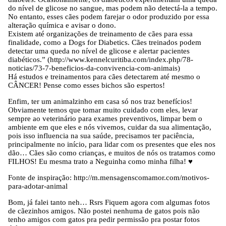
do nível de glicose no sangue, mas podem não detectá-la a tempo.
No entanto, esses cães podem farejar o odor produzido por essa
alteração química e avisar o dono.
Existem até organizações de treinamento de cães para essa
finalidade, como a Dogs for Diabetics. Cães treinados podem
detectar uma queda no nível de glicose e alertar pacientes
diabéticos.” (http://www.kennelcuritiba.com/index.php/78-
noticias/73-7-beneficios-da-convivencia-com-animais)
Há estudos e treinamentos para cães detectarem até mesmo o
CÂNCER! Pense como esses bichos são espertos!
Enfim, ter um animalzinho em casa só nos traz benefícios!
Obviamente temos que tomar muito cuidado com eles, levar
sempre ao veterinário para exames preventivos, limpar bem o
ambiente em que eles e nós vivemos, cuidar da sua alimentação,
pois isso influencia na sua saúde, precisamos ter paciência,
principalmente no início, para lidar com os presentes que eles nos
dão… Cães são como crianças, e muitos de nós os tratamos como
FILHOS! Eu mesma trato a Neguinha como minha filha! ♥
Fonte de inspiração: http://m.mensagenscomamor.com/motivos-
para-adotar-animal
Bom, já falei tanto neh… Rsrs Fiquem agora com algumas fotos
de cãezinhos amigos. Não postei nenhuma de gatos pois não
tenho amigos com gatos pra pedir permissão pra postar fotos