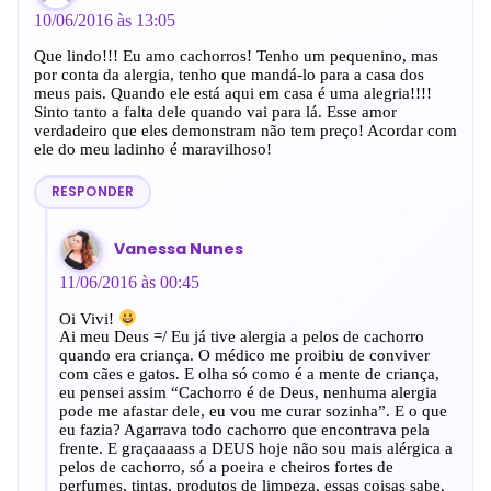
10/06/2016 às 13:05
Que lindo!!! Eu amo cachorros! Tenho um pequenino, mas
por conta da alergia, tenho que mandá-lo para a casa dos
meus pais. Quando ele está aqui em casa é uma alegria!!!!
Sinto tanto a falta dele quando vai para lá. Esse amor
verdadeiro que eles demonstram não tem preço! Acordar com
ele do meu ladinho é maravilhoso!
RESPONDER
Vanessa Nunes
11/06/2016 às 00:45
Oi Vivi!
Ai meu Deus =/ Eu já tive alergia a pelos de cachorro
quando era criança. O médico me proibiu de conviver
com cães e gatos. E olha só como é a mente de criança,
eu pensei assim “Cachorro é de Deus, nenhuma alergia
pode me afastar dele, eu vou me curar sozinha”. E o que
eu fazia? Agarrava todo cachorro que encontrava pela
frente. E graçaaaass a DEUS hoje não sou mais alérgica a
pelos de cachorro, só a poeira e cheiros fortes de
perfumes, tintas, produtos de limpeza, essas coisas sabe.