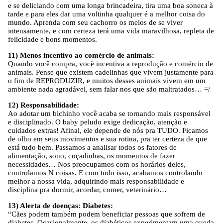
e se deliciando com uma longa brincadeira, tira uma boa soneca à
tarde e para eles dar uma voltinha qualquer é a melhor coisa do
mundo. Aprenda com seu cachorro os meios de se viver
intensamente, e com certeza terá uma vida maravilhosa, repleta de
felicidade e bons momentos.
11) Menos incentivo ao comércio de animais:
Quando você compra, você incentiva a reprodução e comércio de
animais. Pense que existem cadelinhas que vivem justamente para
o fim de REPRODUZIR, e muitos desses animais vivem em um
ambiente nada agradável, sem falar nos que são maltratados… =/
12) Responsabilidade:
Ao adotar um bichinho você acaba se tornando mais responsável
e disciplinado. O baby peludo exige dedicação, atenção e
cuidados extras! Afinal, ele depende de nós pra TUDO. Ficamos
de olho em seus movimentos e sua rotina, pra ter certeza de que
está tudo bem. Passamos a analisar todos os fatores de
alimentação, sono, coçadinhas, os momentos de fazer
necessidades… Nos preocupamos com os horários deles,
controlamos N coisas. E com tudo isso, acabamos controlando
melhor a nossa vida, adquirindo mais responsabilidade e
disciplina pra dormir, acordar, comer, veterinário…
13) Alerta de doenças: Diabetes:
“Cães podem também podem beneficiar pessoas que sofrem de
diabetes. Ocasionalmente, os diabéticos experimentam uma queda