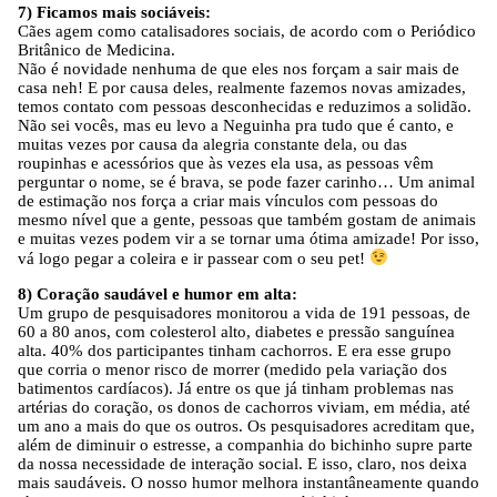
7) Ficamos mais sociáveis:
Cães agem como catalisadores sociais, de acordo com o Periódico
Britânico de Medicina.
Não é novidade nenhuma de que eles nos forçam a sair mais de
casa neh! E por causa deles, realmente fazemos novas amizades,
temos contato com pessoas desconhecidas e reduzimos a solidão.
Não sei vocês, mas eu levo a Neguinha pra tudo que é canto, e
muitas vezes por causa da alegria constante dela, ou das
roupinhas e acessórios que às vezes ela usa, as pessoas vêm
perguntar o nome, se é brava, se pode fazer carinho… Um animal
de estimação nos força a criar mais vínculos com pessoas do
mesmo nível que a gente, pessoas que também gostam de animais
e muitas vezes podem vir a se tornar uma ótima amizade! Por isso,
vá logo pegar a coleira e ir passear com o seu pet!
8) Coração saudável e humor em alta:
Um grupo de pesquisadores monitorou a vida de 191 pessoas, de
60 a 80 anos, com colesterol alto, diabetes e pressão sanguínea
alta. 40% dos participantes tinham cachorros. E era esse grupo
que corria o menor risco de morrer (medido pela variação dos
batimentos cardíacos). Já entre os que já tinham problemas nas
artérias do coração, os donos de cachorros viviam, em média, até
um ano a mais do que os outros. Os pesquisadores acreditam que,
além de diminuir o estresse, a companhia do bichinho supre parte
da nossa necessidade de interação social. E isso, claro, nos deixa
mais saudáveis. O nosso humor melhora instantâneamente quando