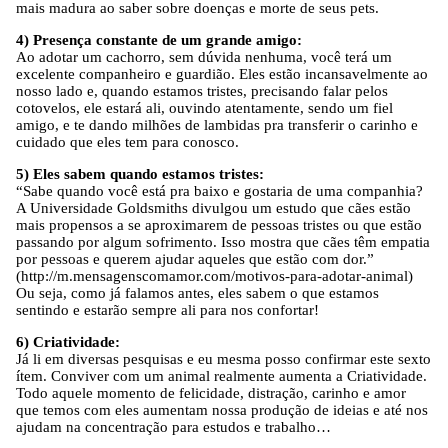
mais madura ao saber sobre doenças e morte de seus pets.
4) Presença constante de um grande amigo:
Ao adotar um cachorro, sem dúvida nenhuma, você terá um
excelente companheiro e guardião. Eles estão incansavelmente ao
nosso lado e, quando estamos tristes, precisando falar pelos
cotovelos, ele estará ali, ouvindo atentamente, sendo um fiel
amigo, e te dando milhões de lambidas pra transferir o carinho e
cuidado que eles tem para conosco.
5) Eles sabem quando estamos tristes:
“Sabe quando você está pra baixo e gostaria de uma companhia?
A Universidade Goldsmiths divulgou um estudo que cães estão
mais propensos a se aproximarem de pessoas tristes ou que estão
passando por algum sofrimento. Isso mostra que cães têm empatia
por pessoas e querem ajudar aqueles que estão com dor.”
(http://m.mensagenscomamor.com/motivos-para-adotar-animal)
Ou seja, como já falamos antes, eles sabem o que estamos
sentindo e estarão sempre ali para nos confortar!
6) Criatividade:
Já li em diversas pesquisas e eu mesma posso confirmar este sexto
ítem. Conviver com um animal realmente aumenta a Criatividade.
Todo aquele momento de felicidade, distração, carinho e amor
que temos com eles aumentam nossa produção de ideias e até nos
ajudam na concentração para estudos e trabalho…