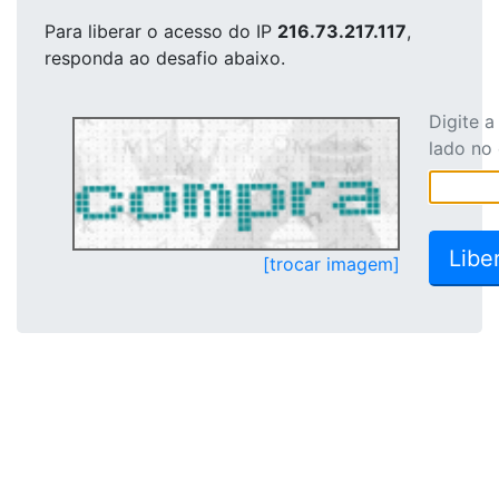
Para liberar o acesso
do IP
216.73.217.117
,
responda ao desafio abaixo.
Digite 
lado no
[trocar imagem]