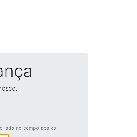
ança
nosco.
ao lado no campo abaixo