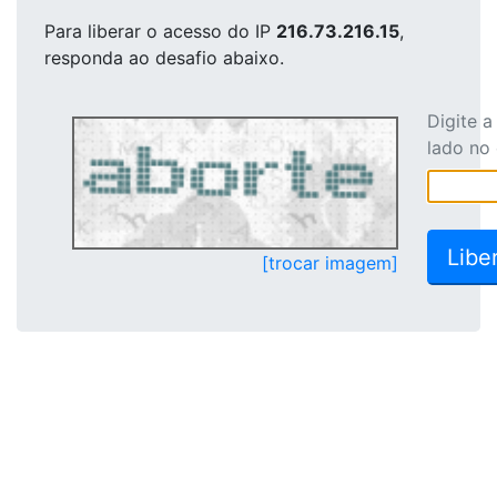
Para liberar o acesso
do IP
216.73.216.15
,
responda ao desafio abaixo.
Digite 
lado no
[trocar imagem]