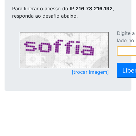
Para liberar o acesso
do IP
216.73.216.192
,
responda ao desafio abaixo.
Digite 
lado no
[trocar imagem]