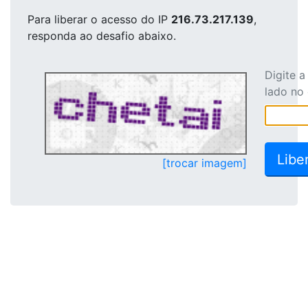
Para liberar o acesso
do IP
216.73.217.139
,
responda ao desafio abaixo.
Digite 
lado no
[trocar imagem]