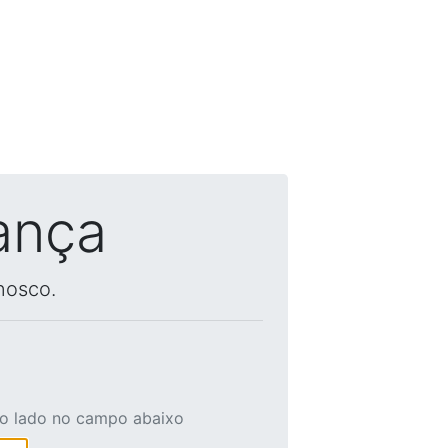
ança
nosco.
ao lado no campo abaixo