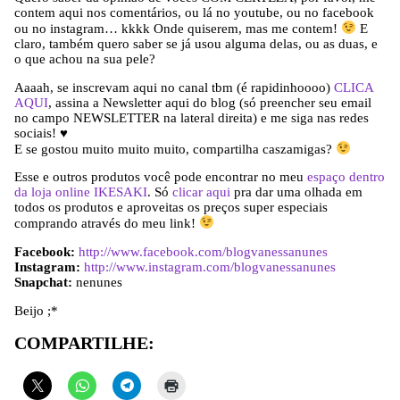
contem aqui nos comentários, ou lá no youtube, ou no facebook
ou no instagram… kkkk Onde quiserem, mas me contem!
E
claro, também quero saber se já usou alguma delas, ou as duas, e
o que achou na sua pele?
Aaaah, se inscrevam aqui no canal tbm (é rapidinhoooo)
CLICA
AQUI
, assina a Newsletter aqui do blog (só preencher seu email
no campo NEWSLETTER na lateral direita) e me siga nas redes
sociais! ♥
E se gostou muito muito muito, compartilha caszamigas?
Esse e outros produtos você pode encontrar no meu
espaço dentro
da loja online IKESAKI
. Só
clicar aqui
pra dar uma olhada em
todos os produtos e aproveitas os preços super especiais
comprando através do meu link!
Facebook:
http://www.facebook.com/blogvanessanunes
Instagram:
http://www.instagram.com/blogvanessanunes
Snapchat:
nenunes
Beijo ;*
COMPARTILHE: