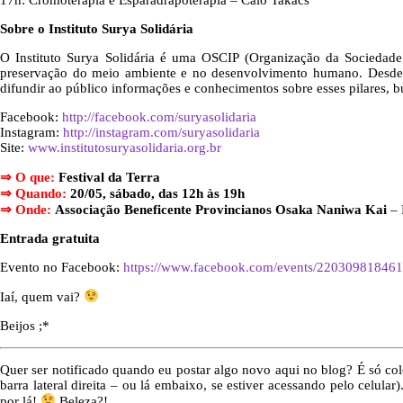
17h: Cromoterapia e Esparadrapoterapia – Caio Takacs
Sobre o Instituto Surya Solidária
O Instituto Surya Solidária é uma OSCIP (Organização da Sociedade 
preservação do meio ambiente e no desenvolvimento humano. Desde 2
difundir ao público informações e conhecimentos sobre esses pilares, b
Facebook:
http://facebook.com/suryasolidaria
Instagram:
http://instagram.com/suryasolidaria
Site:
www.institutosuryasolidaria.org.br
⇒ O que:
Festival da Terra
⇒ Quando:
20/05, sábado, das 12h às 19h
⇒
Onde:
Associação Beneficente Provincianos Osaka Naniwa Kai
– 
Entrada gratuita
Evento no Facebook:
https://www.facebook.com/events/2203098184611
Iaí, quem vai?
Beijos ;*
Quer ser notificado quando eu postar algo novo aqui no blog? É só col
barra lateral direita – ou lá embaixo, se estiver acessando pelo celular
por lá!
Beleza?!