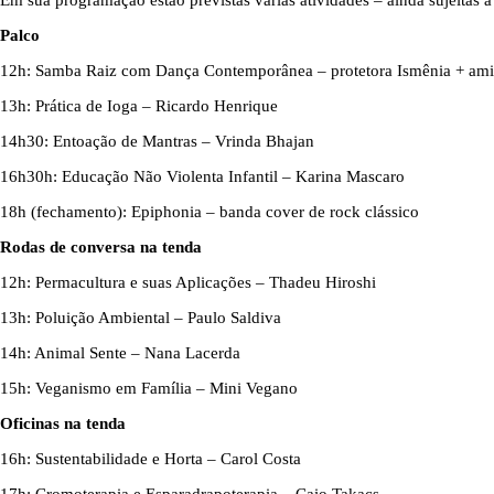
Em sua programação estão previstas várias atividades – ainda sujeitas a 
Palco
12h: Samba Raiz com Dança Contemporânea – protetora Ismênia + ami
13h: Prática de Ioga – Ricardo Henrique
14h30: Entoação de Mantras – Vrinda Bhajan
16h30h: Educação Não Violenta Infantil – Karina Mascaro
18h (fechamento): Epiphonia – banda cover de rock clássico
Rodas de conversa na tenda
12h: Permacultura e suas Aplicações – Thadeu Hiroshi
13h: Poluição Ambiental – Paulo Saldiva
14h: Animal Sente – Nana Lacerda
15h: Veganismo em Família – Mini Vegano
Oficinas na tenda
16h: Sustentabilidade e Horta – Carol Costa