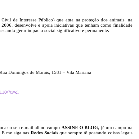
Civil de Interesse Público) que atua na proteção dos animais, na
006, desenvolve e apoia iniciativas que tenham como finalidade
uscando gerar impacto social significativo e permanente.
Rua Domingos de Morais, 1581 – Vila Mariana
10/?ti=cl
ocar o seu e-mail ali no campo
ASSINE O BLOG
, (é um campo na
). E me siga nas
Redes Sociais
que sempre tô postando coisas legais