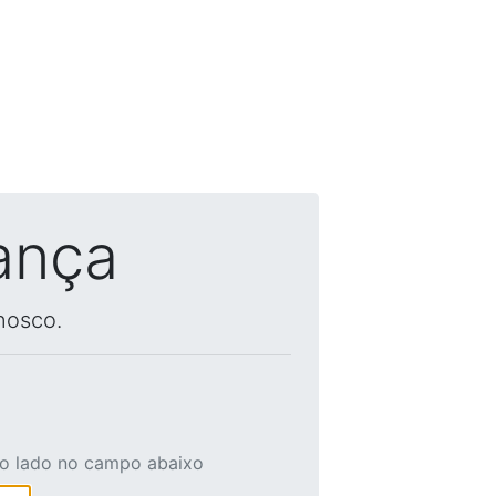
ança
nosco.
ao lado no campo abaixo