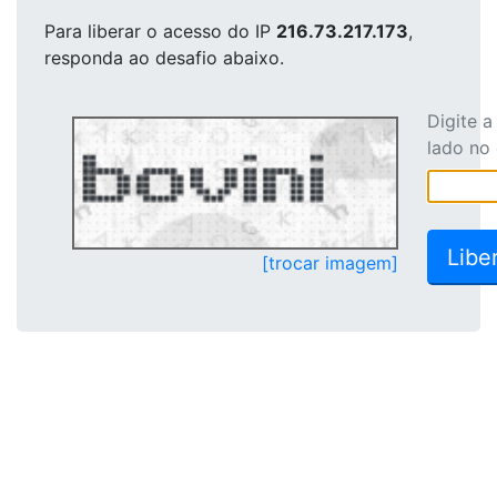
Para liberar o acesso
do IP
216.73.217.173
,
responda ao desafio abaixo.
Digite 
lado no
[trocar imagem]