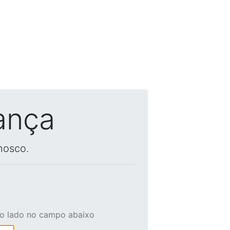
ança
nosco.
ao lado no campo abaixo