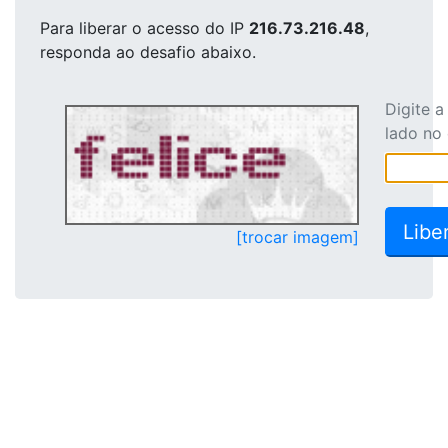
Para liberar o acesso
do IP
216.73.216.48
,
responda ao desafio abaixo.
Digite 
lado no
[trocar imagem]