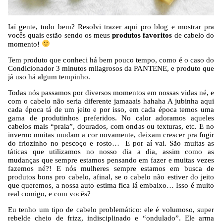
Iaí gente, tudo bem? Resolvi trazer aqui pro blog e mostrar pra
vocês quais estão sendo os meus
produtos favoritos
de cabelo do
momento!
Tem produto que conheci há bem pouco tempo, como é o caso do
Condicionador 3 minutos milagrosos da PANTENE, e produto que
já uso há algum tempinho.
Todas nós passamos por diversos momentos em nossas vidas né, e
com o cabelo não seria diferente jamaaais hahaha A jubinha aqui
cada época tá de um jeito e por isso, em cada época temos uma
gama de produtinhos preferidos. No calor adoramos aqueles
cabelos mais “praia”, dourados, com ondas ou texturas, etc. E no
inverno muitas mudam a cor novamente, deixam crescer pra fugir
do friozinho no pescoço e rosto… E por aí vai. São muitas as
táticas que utilizamos no nosso dia a dia, assim como as
mudanças que sempre estamos pensando em fazer e muitas vezes
fazemos né?! E nós mulheres sempre estamos em busca de
produtos bons pro cabelo, afinal, se o cabelo não estiver do jeito
que queremos, a nossa auto estima fica lá embaixo… Isso é muito
real comigo, e com vocês?
Eu tenho um tipo de cabelo problemático: ele é volumoso, super
rebelde cheio de frizz, indisciplinado e “ondulado”. Ele arma