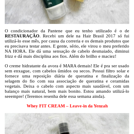
O condicionador da Pantene que eu tenho utilizado é o de
RESTAURAÇÃO
. Recebi um dele na Hair Brasil 2017 só fui
utilizá-lo esse mês, por causa da correria e os demais produtos que
eu precisava testar antes. E gente, sério, ele virou o meu preferido
NA HORA. Ele dá uma sensação de cabelo desmaiado, diminui
frizz e dá mais disciplina aos fios. Além do brilho e maciez!
O creme hidratante da avora é MARA demais! Ele é pra ser usado
sem enxague, com cabelos úmidos ou secos. Possui filtro solar e
fornece uma reposição diária de queratina e finalização da
selagem do fio com sua associação de queratina e ceramidas
vegetais. Deixa o cabelo com aspecto mais saudável, com um
balanço mais natural, bem mais bonito. Estou amando utilizá-lo
seeempre! (Teremos resenha dele essa semana ainda).
Whey FIT CREAM – Leave-in da Yenzah