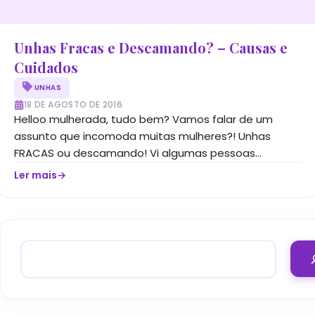
Unhas Fracas e Descamando? – Causas e
Cuidados
UNHAS
18 DE AGOSTO DE 2016
Helloo mulherada, tudo bem? Vamos falar de um
assunto que incomoda muitas mulheres?! Unhas
FRACAS ou descamando! Vi algumas pessoas
reclamando desses...
Ler mais
→