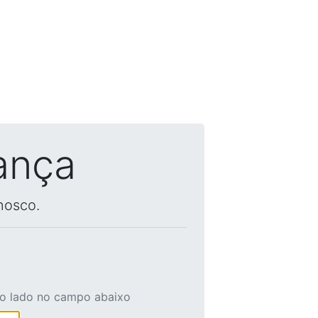
ança
nosco.
ao lado no campo abaixo